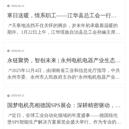
2026-03-11
寒日送暖，情系职工——江华县总工会一行莅临湖南国梦科技慰问困难职工!
​ /*天寒地冻挡不住关怀的脚步，岁末年初承载着温暖的
期许。1月22日上午，江华瑶族自治县总工会孙婳主席、
江华高新技术产业开发区纪工委书记及党建工作局局长
一行，带着党和政府的深切关怀与工会“娘家人”的暖心牵
2026-03-11
挂，专程到访湖南国梦科技开展慰问活动，为百余名坚
守岗位的困难职工送上精心准备的粮油物资，以
永链聚势，智创未来 | 永州电机电器产业生态对接会在湖南国梦园区隆重召开！
​ /*2025年12月4日，由湖南省工业和信息化厅指导，中共
永州市委、永州市人民政府主办的“永州电机电器产业生
态对接会”，在国梦电机江华基地（湖南国梦园区） 隆重
召开。本次大会以“把握新质生产力，共绘电机产业新蓝
2026-03-11
图”为主题，汇聚了政府领导、行业专家与产业链伙伴，
共商发展大计，共谋协同未来。*
国梦电机亮相德国SPS展会：深耕精密驱动，连接全球智造！
​ /*近日，全球工业自动化领域的年度盛事——德国纽伦
堡SPS智能生产解决方案展览会盛大举行。作为专业的无
刷直流电机及永磁直流电机研发与制造商，东莞市国梦