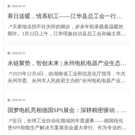
2026-03-11
寒日送暖，情系职工——江华县总工会一行莅临湖南国梦科技慰问困难职工!
​ /*天寒地冻挡不住关怀的脚步，岁末年初承载着温暖的
期许。1月22日上午，江华瑶族自治县总工会孙婳主席、
江华高新技术产业开发区纪工委书记及党建工作局局长
一行，带着党和政府的深切关怀与工会“娘家人”的暖心牵
2026-03-11
挂，专程到访湖南国梦科技开展慰问活动，为百余名坚
守岗位的困难职工送上精心准备的粮油物资，以
永链聚势，智创未来 | 永州电机电器产业生态对接会在湖南国梦园区隆重召开！
​ /*2025年12月4日，由湖南省工业和信息化厅指导，中共
永州市委、永州市人民政府主办的“永州电机电器产业生
态对接会”，在国梦电机江华基地（湖南国梦园区） 隆重
召开。本次大会以“把握新质生产力，共绘电机产业新蓝
2026-03-11
图”为主题，汇聚了政府领导、行业专家与产业链伙伴，
共商发展大计，共谋协同未来。*
国梦电机亮相德国SPS展会：深耕精密驱动，连接全球智造！
​ /*近日，全球工业自动化领域的年度盛事——德国纽伦
堡SPS智能生产解决方案展览会盛大举行。作为专业的无
刷直流电机及永磁直流电机研发与制造商，东莞市国梦