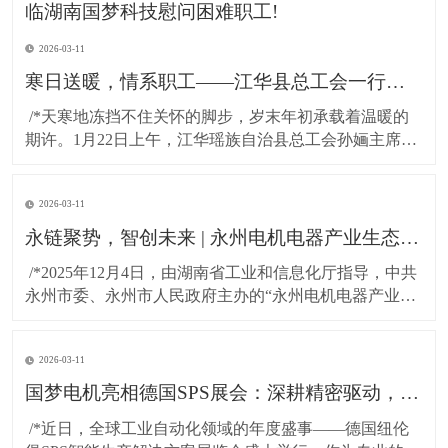
2026-03-11
寒日送暖，情系职工——江华县总工会一行莅临湖南国梦科技慰问困难职工!
​ /*天寒地冻挡不住关怀的脚步，岁末年初承载着温暖的
期许。1月22日上午，江华瑶族自治县总工会孙婳主席、
江华高新技术产业开发区纪工委书记及党建工作局局长
一行，带着党和政府的深切关怀与工会“娘家人”的暖心牵
2026-03-11
挂，专程到访湖南国梦科技开展慰问活动，为百余名坚
守岗位的困难职工送上精心准备的粮油物资，以
永链聚势，智创未来 | 永州电机电器产业生态对接会在湖南国梦园区隆重召开！
​ /*2025年12月4日，由湖南省工业和信息化厅指导，中共
永州市委、永州市人民政府主办的“永州电机电器产业生
态对接会”，在国梦电机江华基地（湖南国梦园区） 隆重
召开。本次大会以“把握新质生产力，共绘电机产业新蓝
2026-03-11
图”为主题，汇聚了政府领导、行业专家与产业链伙伴，
共商发展大计，共谋协同未来。*
国梦电机亮相德国SPS展会：深耕精密驱动，连接全球智造！
​ /*近日，全球工业自动化领域的年度盛事——德国纽伦