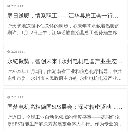
2026-03-11
寒日送暖，情系职工——江华县总工会一行莅临湖南国梦科技慰问困难职工!
​ /*天寒地冻挡不住关怀的脚步，岁末年初承载着温暖的
期许。1月22日上午，江华瑶族自治县总工会孙婳主席、
江华高新技术产业开发区纪工委书记及党建工作局局长
一行，带着党和政府的深切关怀与工会“娘家人”的暖心牵
2026-03-11
挂，专程到访湖南国梦科技开展慰问活动，为百余名坚
守岗位的困难职工送上精心准备的粮油物资，以
永链聚势，智创未来 | 永州电机电器产业生态对接会在湖南国梦园区隆重召开！
​ /*2025年12月4日，由湖南省工业和信息化厅指导，中共
永州市委、永州市人民政府主办的“永州电机电器产业生
态对接会”，在国梦电机江华基地（湖南国梦园区） 隆重
召开。本次大会以“把握新质生产力，共绘电机产业新蓝
2026-03-11
图”为主题，汇聚了政府领导、行业专家与产业链伙伴，
共商发展大计，共谋协同未来。*
国梦电机亮相德国SPS展会：深耕精密驱动，连接全球智造！
​ /*近日，全球工业自动化领域的年度盛事——德国纽伦
堡SPS智能生产解决方案展览会盛大举行。作为专业的无
刷直流电机及永磁直流电机研发与制造商，东莞市国梦